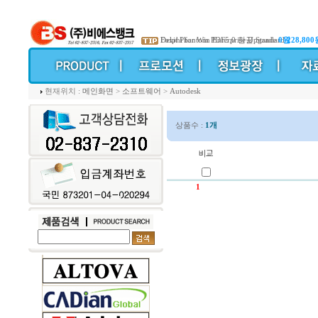
Foxit Phantom PDF5.0 한글 Standard
Delphi for Win Enterprise Upgrade
0원
228,800
현재위치 :
메인화면
>
소프트웨어
>
Autodesk
상품수 :
1개
1