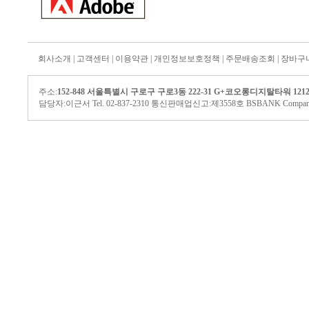
회사소개
|
고객센터
|
이용약관
|
개인정보보호정책
|
주문배송조회
|
장바구
주소:
152-848 서울특별시 구로구 구로3동 222-31 G+코오롱디지탈타워 121
담당자:이근서 Tel. 02-837-2310 통신판매업신고:제3558호 BSBANK Company. All